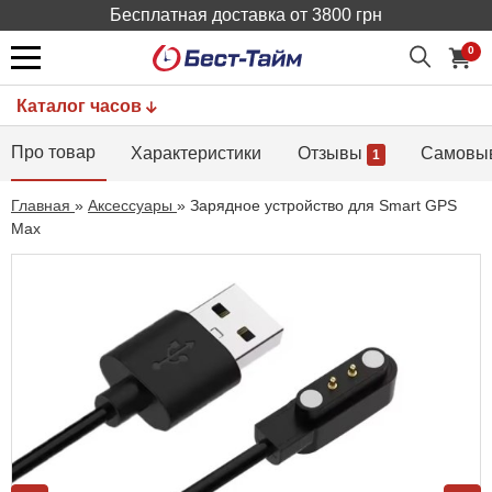
Бесплатная доставка от 3800 грн
0
Каталог часов
Про товар
Характеристики
Отзывы
Самовы
1
Главная
»
Аксессуары
»
Зарядное устройство для Smart GPS
Max