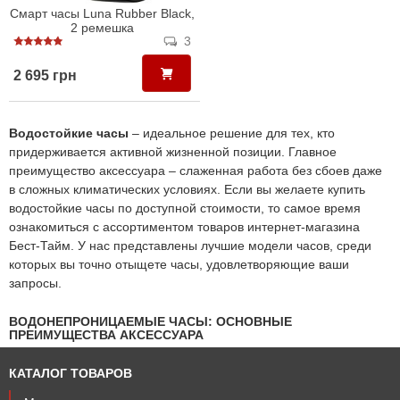
Смарт часы Luna Rubber Black,
2 ремешка
3
2 695 грн
Водостойкие часы
– идеальное решение для тех, кто
придерживается активной жизненной позиции. Главное
преимущество аксессуара – слаженная работа без сбоев даже
в сложных климатических условиях. Если вы желаете купить
водостойкие часы по доступной стоимости, то самое время
ознакомиться с ассортиментом товаров интернет-магазина
Бест-Тайм. У нас представлены лучшие модели часов, среди
которых вы точно отыщете часы, удовлетворяющие ваши
запросы.
ВОДОНЕПРОНИЦАЕМЫЕ ЧАСЫ: ОСНОВНЫЕ
ПРЕИМУЩЕСТВА АКСЕССУАРА
В каталоге вы без труда отыщете классические модели часов,
КАТАЛОГ ТОВАРОВ
которые всегда на пике популярности. Устройство оснащено
защитой от пыли и влаги, а его долговечность и работа без