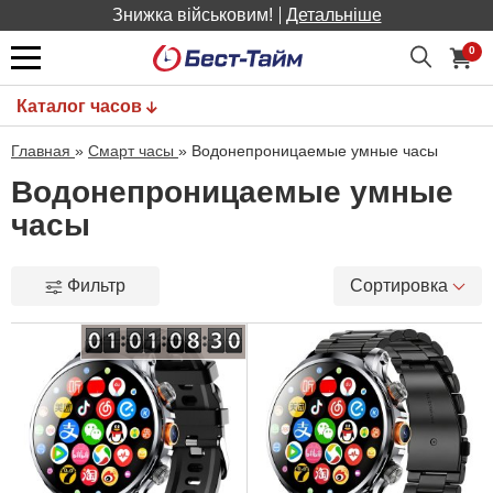
Знижка військовим!
Детальніше
0
Каталог часов
Главная
»
Смарт часы
»
Водонепроницаемые умные часы
Водонепроницаемые умные
часы
Фильтр
Сортировка