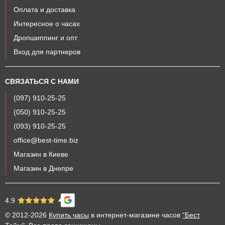
Оплата и доставка
Водонепроницаемые умные
Старая
Новая цена
часы
цена
Интересное о часах
Smart Technology с SIM-картой
4 995 грн
4 445 грн
Дропшиппинг и опт
ВОДОНЕПРОНИЦАЕМЫЕ УМНЫЕ ЧАСЫ - ЧАСТО
Вход для партнеров
ЗАДАВАЕМЫЕ ВОПРОСЫ
⚡
ВОДОНЕПРОНИЦАЕМЫЕ УМНЫЕ ЧАСЫ: КАКОЙ
АССОРТИМЕНТ ЕСТЬ В НАЛИЧИИ?
СВЯЗАТЬСЯ С НАМИ
💗
ВОДОНЕПРОНИЦАЕМЫЕ УМНЫЕ ЧАСЫ: КАКИЕ САМЫЕ
(097) 910-25-25
ПОПУЛЯРНЫЕ?
✅
ВОДОНЕПРОНИЦАЕМЫЕ УМНЫЕ ЧАСЫ: КАКИЕ САМЫЕ
(050) 910-25-25
ДЕШЕВЫЕ?
(093) 910-25-25
👍
ВОДОНЕПРОНИЦАЕМЫЕ УМНЫЕ ЧАСЫ: КАКИЕ
РЕКОМЕНДУЮТ ПОЛЬЗОВАТЕЛИ?
office@best-time.biz
Магазин в Киеве
Магазин в Днепре
4.9
© 2012-2026
Купить часы
в интернет-магазине часов
"Бест