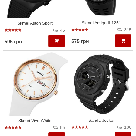
Skmei Amigo II 1251
Skmei Aston Sport
315
45
575 грн
595 грн
Sanda Jocker
Skmei Vivo White
186
85