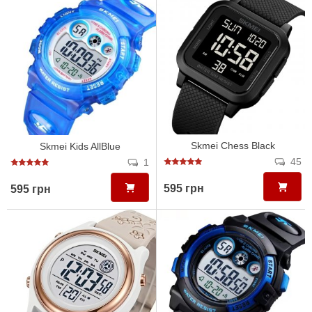
Skmei Chess Black
Skmei Kids AllBlue
45
1
595 грн
595 грн