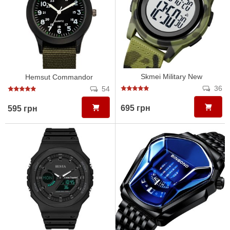
Skmei Military New
Hemsut Commandor
36
54
695 грн
595 грн