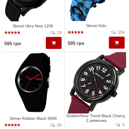
Skmei Kids
Skmei Ultra New 1206
104
28
595 грн
595 грн
GoldenHour Trend Black Cherry,
Skmei Rubber Black 9068
2 ремешка
0
30