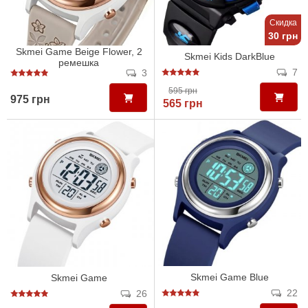
Скидка
30 грн
Skmei Game Beige Flower, 2
Skmei Kids DarkBlue
ремешка
7
3
595 грн
975 грн
565 грн
Skmei Game Blue
Skmei Game
22
26