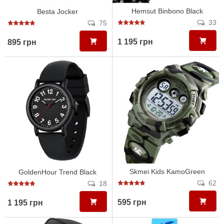
Hemsut Binbono Black
Besta Jocker
33
75
1 195 грн
895 грн
Skmei Kids KamoGreen
GoldenHour Trend Black
62
18
595 грн
1 195 грн