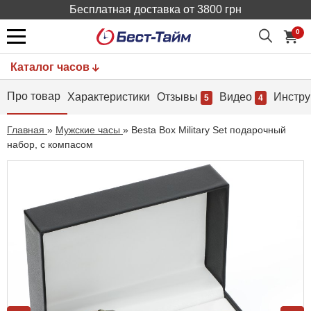
Бесплатная доставка от 3800 грн
0
Каталог часов
Про товар
Характеристики
Отзывы
Видео
Инстру
5
4
Главная
»
Мужские часы
»
Besta Box Military Set подарочный
набор, с компасом