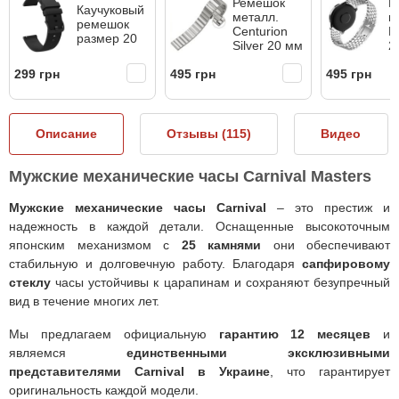
Ремешок
Р
Каучуковый
металл.
м
ремешок
Centurion
H
размер 20
Silver 20 мм
2
299 грн
495 грн
495 грн
Описание
Отзывы (
115
)
Видео
Мужские механические часы Carnival Masters
Мужские механические часы Carnival
– это престиж и
надежность в каждой детали. Оснащенные высокоточным
японским механизмом с
25 камнями
они обеспечивают
стабильную и долговечную работу. Благодаря
сапфировому
стеклу
часы устойчивы к царапинам и сохраняют безупречный
вид в течение многих лет.
Мы предлагаем официальную
гарантию 12 месяцев
и
являемся
единственными эксклюзивными
представителями Carnival в Украине
, что гарантирует
оригинальность каждой модели.