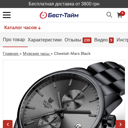
Бесплатная доставка от 3800 грн
0
Каталог часов
Про товар
Характеристики
Отзывы
Видео
Инст
239
5
Главная
»
Мужские часы
»
Cheetah Mars Black
‹
›