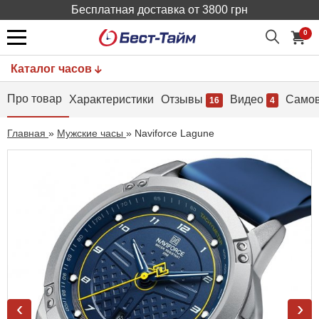
Бесплатная доставка от 3800 грн
0
Каталог часов
Про товар
Характеристики
Отзывы
Видео
Само
16
4
Главная
»
Мужские часы
»
Naviforce Lagune
‹
›