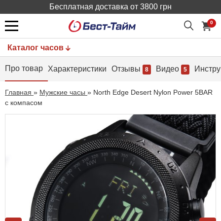
Бесплатная доставка от 3800 грн
0
Каталог часов
Про товар
Характеристики
Отзывы
Видео
Инстру
8
5
Главная
»
Мужские часы
»
North Edge Desert Nylon Power 5BAR
с компасом