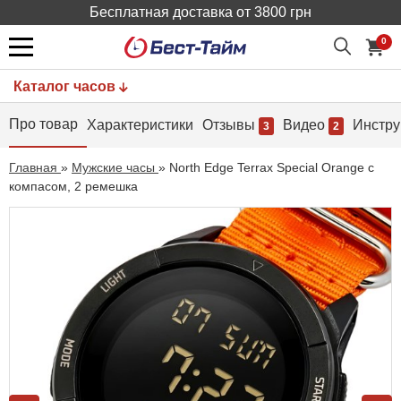
Бесплатная доставка от 3800 грн
0
Каталог часов
Про товар
Характеристики
Отзывы
Видео
Инстру
3
2
Главная
»
Мужские часы
»
North Edge Terrax Special Orange с
компасом, 2 ремешка