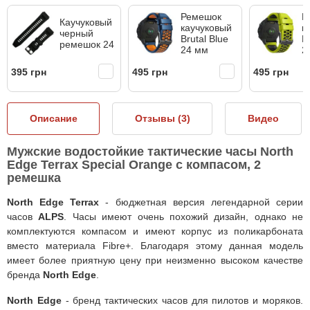
Ремешок
Р
Каучуковый
каучуковый
к
черный
Brutal Blue
B
ремешок 24
24 мм
2
395 грн
495 грн
495 грн
Описание
Отзывы (
3
)
Видео
Мужские водостойкие тактические часы North
Edge Terrax Special Orange с компасом, 2
ремешка
North Edge Terrax
- бюджетная версия легендарной серии
часов
ALPS
. Часы имеют очень похожий дизайн, однако не
комплектуются компасом и имеют корпус из поликарбоната
вместо материала Fibre+. Благодаря этому данная модель
имеет более приятную цену при неизменно высоком качестве
бренда
North Edge
.
North Edge
- бренд тактических часов для пилотов и моряков.