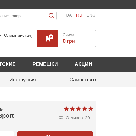
UA
RU
ENG
(м. Олимпийская)
Cумма:
0
0 грн
ТСКИЕ
РЕМЕШКИ
АКЦИИ
Инструкция
Самовывоз
е
Sport
Отзывов: 29