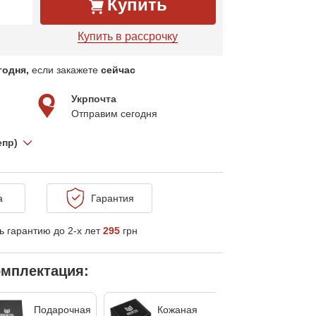
Купить
Купить в рассрочку
годня,
если закажете
сейчас
Укрпочта
Отправим сегодня
епр)
а
Гарантия
 гарантию до 2-х лет
295
грн
мплектация:
Подарочная
Кожаная
Без