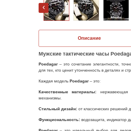
‹
Описание
Мужские тактические часы Poedagar
Poedagar
– это сочетание элегантности, точ
для тех, кто ценит утонченность в деталях и с
Каждая модель
Poedagar
– это:
Качественные материалы:
нержавеющая 
механизмы.
Стильный дизайн:
от классических решений 
Функциональность:
водозащита, индикатор д
Poedagar
– это идеальный выбор для деловы