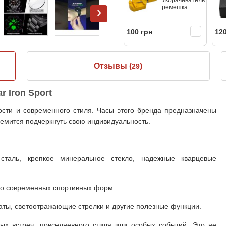
ремешка
›
100 грн
120
Отзывы (
)
29
 Iron Sport
ности и современного стиля. Часы этого бренда предназначены
тремится подчеркнуть свою индивидуальность.
сталь, крепкое минеральное стекло, надежные кварцевые
до современных спортивных форм.
аты, светоотражающие стрелки и другие полезные функции.
х встреч, повседневного стиля или особых событий. Это не