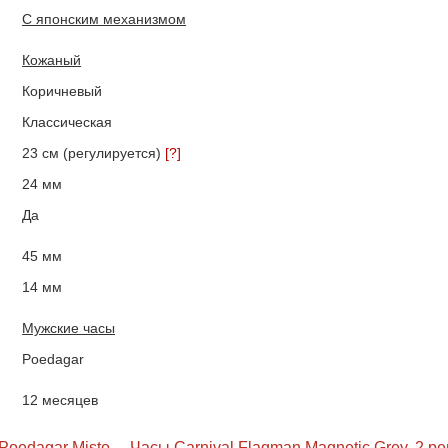
С японским механизмом
Кожаный
Коричневый
Классическая
23 см (регулируется)
[?]
24 мм
Да
45 мм
14 мм
Мужские часы
Poedagar
12 месяцев
Poedagar Misto
Часы Carnival Flagman Magnetic Grey, 2 р