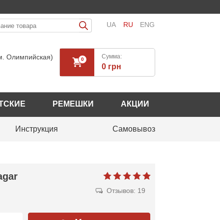
UA
RU
ENG
(м. Олимпийская)
Cумма:
0
0 грн
ТСКИЕ
РЕМЕШКИ
АКЦИИ
Инструкция
Самовывоз
agar
Отзывов: 19