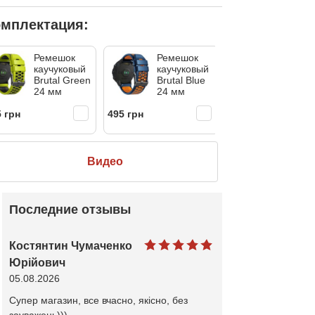
мплектация:
Ремешок
Ремешок
Подаро
каучуковый
каучуковый
коробо
Brutal Green
Brutal Blue
черная
24 мм
24 мм
 грн
495 грн
120 грн
Видео
Последние отзывы
Костянтин Чумаченко
Юрійович
05.08.2026
Супер магазин, все вчасно, якісно, без