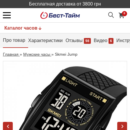
Бесплатная доставка от 3800 грн
0
Каталог часов
Про товар
Характеристики
Отзывы
Видео
Инстр
98
6
Главная
»
Мужские часы
»
Skmei Jump
‹
›