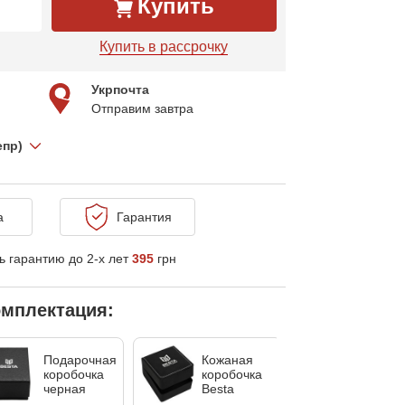
Купить
Купить в рассрочку
Укрпочта
Отправим завтра
епр)
а
Гарантия
 гарантию до 2-х лет
395
грн
мплектация:
Подарочная
Кожаная
Без
коробочка
коробочка
коробо
черная
Besta