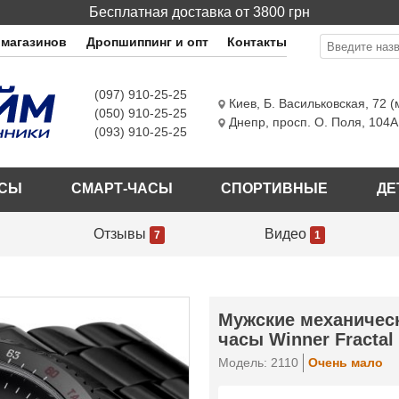
Бесплатная доставка от 3800 грн
 магазинов
Дропшиппинг и опт
Контакты
(097) 910-25-25
Киев
,
Б. Васильковская, 72 
(050) 910-25-25
Днепр
,
просп. О. Поля, 104А
(093) 910-25-25
АСЫ
СМАРТ-ЧАСЫ
СПОРТИВНЫЕ
ДЕ
Отзывы
Видео
7
1
Мужские механичес
часы Winner Fractal
Модель: 2110
Очень мало