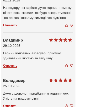
02.11.2025
На подарунок варіант дуже гарний, неможу
нічого поки сказати, як буде в користуванні
,но по зовнішньому вигляді все відмінно.
Ответить
Владимир
29.10.2025
Гарний чоловічий аксесуар, приємно
здивований якістью за таку ціну.
Ответить
Володимир
25.10.2025
Дуже задоволен придбанним годинником.
Якість на вищому рівні
Ответить