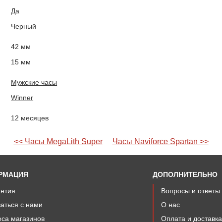
Да
Черный
42 мм
15 мм
Мужские часы
Winner
12 месяцев
<< Часы MegaLith Super
Часы Naviforce Spartan >>
РМАЦИЯ
ДОПОЛНИТЕЛЬНО
антия
Вопросы и ответы
аться с нами
О нас
са магазинов
Оплата и доставк