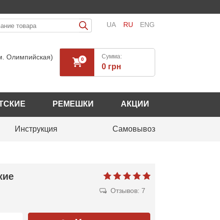
UA
RU
ENG
(м. Олимпийская)
Cумма:
0
0 грн
ТСКИЕ
РЕМЕШКИ
АКЦИИ
Инструкция
Самовывоз
кие
Отзывов: 7