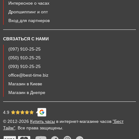
Интересное о часах
экстремальных видов отдыха. Дополнительные функции
пригодятся туристам, рыбакам и охотникам. В магазине “Бест-
Дропшиппинг и опт
Тайм” можно купить часы “Санда” оптом и в розницу.
Вход для партнеров
Ниже представлен рейтинг популярных моделей.
СВЯЗАТЬСЯ С НАМИ
SANDA BIKE GREEN
(097) 910-25-25
Часы “Санда” с кварцевым механизмом, которые
предназначены для военных. Тактическая модель оснащена
(050) 910-25-25
электронным циферблатом и дополнительной разметкой по
(093) 910-25-25
контуру корпуса. Внешне часы выполнены в армейском стиле,
office@best-time.biz
цвет корпуса из поликарбоната и ремешка из каучука — хаки.
Это делает модель практичной и придает маскировочные
Магазин в Киеве
свойства.
Магазин в Днепре
Функции часов:
4.9
секундомер;
© 2012-2026
Купить часы
в интернет-магазине часов
"Бест
будильник;
Тайм"
. Все права защищены.
дата, день недели и месяц;
подсветка циферблата.