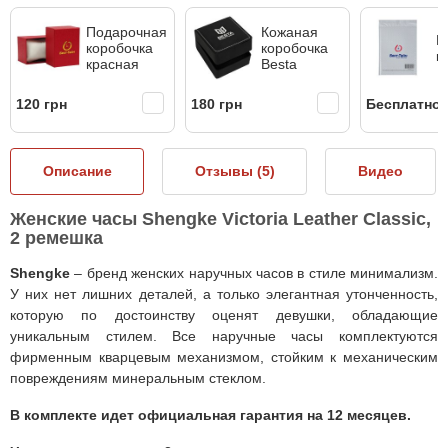
Подарочная
Кожаная
Б
коробочка
коробочка
к
красная
Besta
120 грн
180 грн
Бесплатно
Описание
Отзывы (
5
)
Видео
Женские часы Shengke Victoria Leather Classic,
2 ремешка
Shengke
– бренд женских наручных часов в стиле минимализм.
У них нет лишних деталей, а только элегантная утонченность,
которую по достоинству оценят девушки, обладающие
уникальным стилем. Все наручные часы комплектуются
фирменным кварцевым механизмом, стойким к механическим
повреждениям минеральным стеклом.
В комплекте идет официальная гарантия на 12 месяцев.