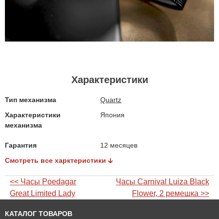
Характеристики
Тип механизма
Quartz
Характеристики
Япония
механизма
Гарантия
12 месяцев
Смотреть все харктеристики
<< Часы Poedagar
Часы Carnival Luiza Black
Great Limited Lady
Flower, 2 ремешка >>
КАТАЛОГ ТОВАРОВ