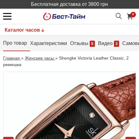
Бесплатная доставка от 3800 грн
0
Каталог часов
Про товар
Характеристики
Отзывы
Видео
Самов
5
3
Главная
»
Женские часы
»
Shengke Victoria Leather Classic, 2
ремешка