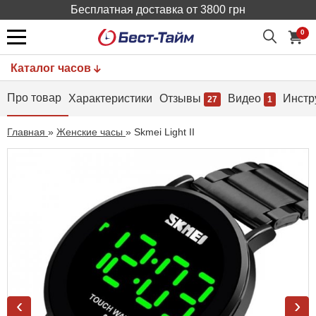
Бесплатная доставка от 3800 грн
0
Каталог часов
Про товар
Характеристики
Отзывы
Видео
Инстр
27
1
Главная
»
Женские часы
»
Skmei Light II
‹
›