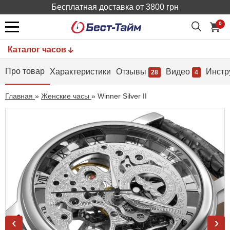
Бесплатная доставка от 3800 грн
0
Каталог часов
Про товар
Характеристики
Отзывы
Видео
Инстр
28
4
Главная
»
Женские часы
»
Winner Silver II
‹
›