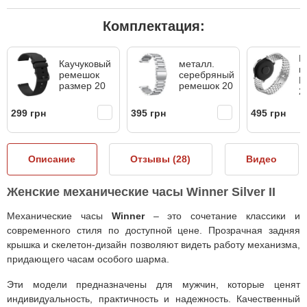
Комплектация:
Р
Каучуковый
металл.
м
ремешок
серебряный
H
размер 20
ремешок 20
2
299 грн
395 грн
495 грн
Описание
Отзывы (
28
)
Видео
Женские механические часы Winner Silver II
Механические часы
Winner
– это сочетание классики и
современного стиля по доступной цене. Прозрачная задняя
крышка и скелетон-дизайн позволяют видеть работу механизма,
придающего часам особого шарма.
Эти модели предназначены для мужчин, которые ценят
индивидуальность, практичность и надежность. Качественный