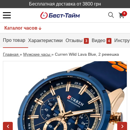
Бесплатная доставка от 3800 грн
0
Каталог часов
Про товар
Характеристики
Отзывы
Видео
Инстру
3
4
Главная
»
Мужские часы
»
Curren Wild Lava Blue, 2 ремешка
‹
›