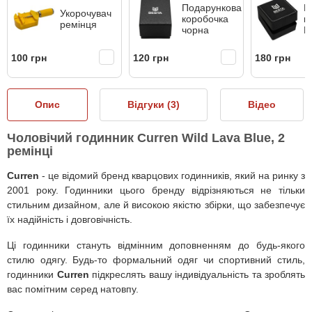
Подарункова
Ш
Укорочувач
коробочка
к
ремінця
чорна
B
100 грн
120 грн
180 грн
Опис
Відгуки (
3
)
Відео
Чоловічий годинник Curren Wild Lava Blue, 2
ремінці
Curren
- це відомий бренд кварцових годинників, який на ринку з
2001 року. Годинники цього бренду відрізняються не тільки
стильним дизайном, але й високою якістю збірки, що забезпечує
їх надійність і довговічність.
Ці годинники стануть відмінним доповненням до будь-якого
стилю одягу. Будь-то формальний одяг чи спортивний стиль,
годинники
Curren
підкреслять вашу індивідуальність та зроблять
вас помітним серед натовпу.