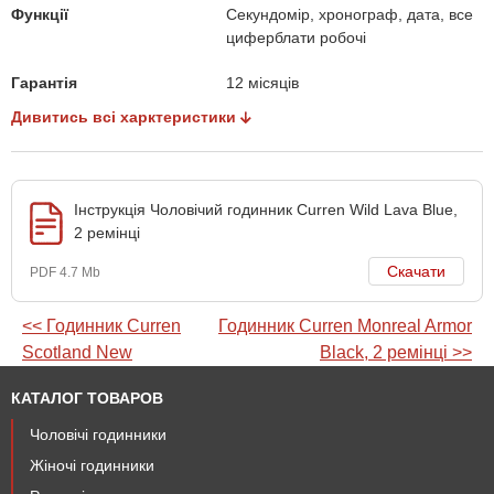
Функції
Секундомір, хронограф, дата, все
циферблати робочі
Гарантія
12 місяців
Дивитись всі харктеристики
Інструкція Чоловічий годинник Curren Wild Lava Blue,
2 ремінці
Скачати
PDF 4.7 Mb
<< Годинник Сurren
Годинник Curren Monreal Armor
Scotland New
Black, 2 ремінці >>
КАТАЛОГ ТОВАРОВ
Чоловічі годинники
Жіночі годинники