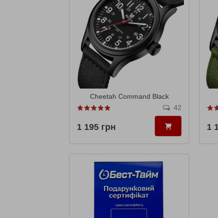
Cheetah Command Black
42
1 195 грн
1 