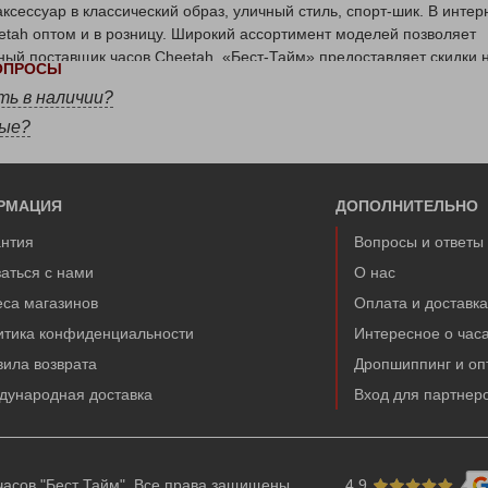
ксессуар в классический образ, уличный стиль, спорт-шик. В интер
tah оптом и в розницу. Широкий ассортимент моделей позволяет
ый поставщик часов Cheetah, «Бест-Тайм» предоставляет скидки 
ВОПРОСЫ
 вид сотрудничества, как дропшиппинг.
ть в наличии?
H: ОСОБЕННОСТИ БРЕНДОВЫХ МОДЕЛЕЙ
ные?
сессуар для бизнесменов, творческих личностей, активных людей
бенности наручных аксессуаров Cheetah:
РМАЦИЯ
ДОПОЛНИТЕЛЬНО
антия
Вопросы и ответы
аться с нами
О нас
са магазинов
Оплата и доставк
итика конфиденциальности
Интересное о час
, которые понравятся деловым и активным мужчинам. Все изделия
.
ила возврата
Дропшиппинг и оп
дународная доставка
Вход для партнер
CHEETAH GETMAN
х изысканность. Лаконичность скажет о хорошем вкусе владельца 
бавляют светло-синие стрелки на циферблате. В часах есть хроног
— сталь и минеральное стекло, которые защищают часы от ударов
часов
"Бест Тайм"
. Все права защищены.
4.9