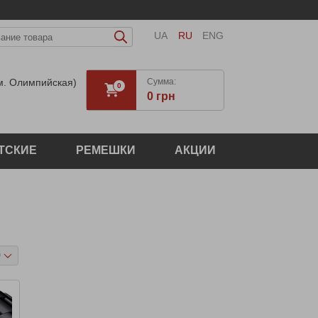
UA
RU
ENG
(м. Олимпийская)
Cумма:
0
0 грн
ТСКИЕ
РЕМЕШКИ
АКЦИИ
0