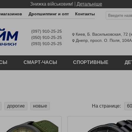
Знижка військовим!
Детальніше
 магазинов
Дропшиппинг и опт
Контакты
(097) 910-25-25
Киев
,
Б. Васильковская, 72 
(050) 910-25-25
Днепр
,
просп. О. Поля, 104А
(093) 910-25-25
АСЫ
СМАРТ-ЧАСЫ
СПОРТИВНЫЕ
ДЕ
дорогие
новые
На странице:
6