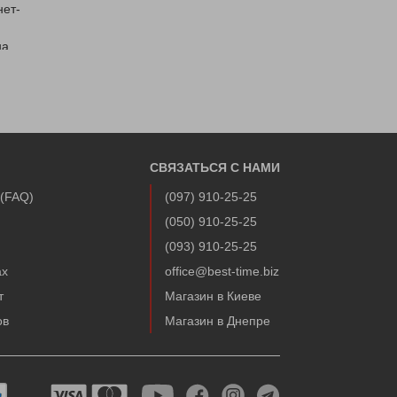
нет-
на
,
СВЯЗАТЬСЯ С НАМИ
 (FAQ)
(097) 910-25-25
(050) 910-25-25
а
(093) 910-25-25
ах
office@best-time.biz
 можно
т
Магазин в Киеве
ов
Магазин в Днепре
Cheetan
раф,
 и