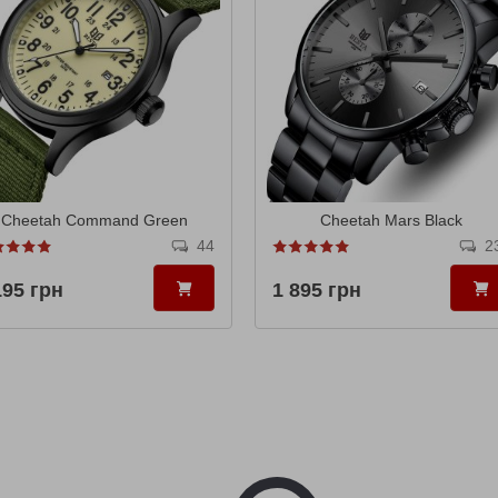
Cheetah Command Green
Cheetah Mars Black
44
2
195 грн
1 895 грн