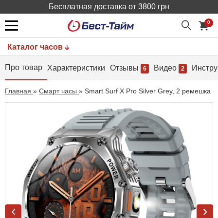
Бесплатная доставка от 3800 грн
0
Каталог часов
Про товар
Характеристики
Отзывы
Видео
Инстру
6
2
Главная
»
Смарт часы
»
Smart Surf X Pro Silver Grey, 2 ремешка
‹
›