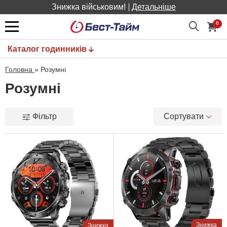
Знижка військовим!
Детальніше
0
Каталог годинників
Головна
»
Розумні
Розумні
Фільтр
Сортувати
Знижка
Знижка