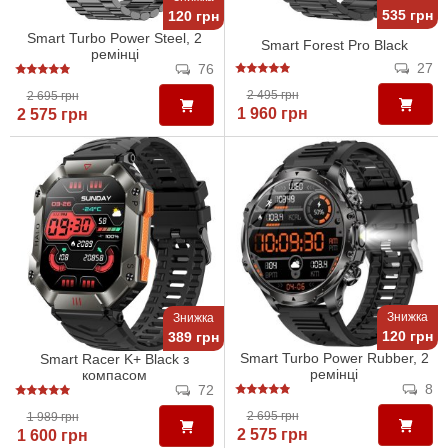
535 грн
120 грн
Smart Turbo Power Steel, 2
Smart Forest Pro Black
ремінці
27
76
2 495 грн
2 695 грн
1 960 грн
2 575 грн
Знижка
Знижка
120 грн
389 грн
Smart Turbo Power Rubber, 2
Smart Racer K+ Black з
ремінці
компасом
8
72
2 695 грн
1 989 грн
2 575 грн
1 600 грн