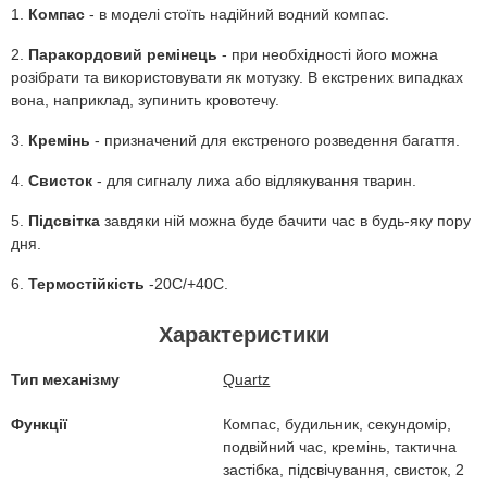
1.
Компас
- в моделі стоїть надійний водний компас.
2
.
Паракордовий
ремінець
- при необхідності його можна
розібрати та використовувати як мотузку. В екстрених випадках
вона, наприклад, зупинить кровотечу.
3.
Кремінь
- призначений для екстреного розведення багаття.
4.
Свисток
- для сигналу лиха або відлякування тварин.
5.
Підсвітка
завдяки ній можна буде бачити час в будь-яку пору
дня.
6.
Термостійкість
-20С/+40С.
Характеристики
Тип механізму
Quartz
Функції
Компас, будильник, секундомір,
подвійний час, кремінь, тактична
застібка, підсвічування, свисток, 2