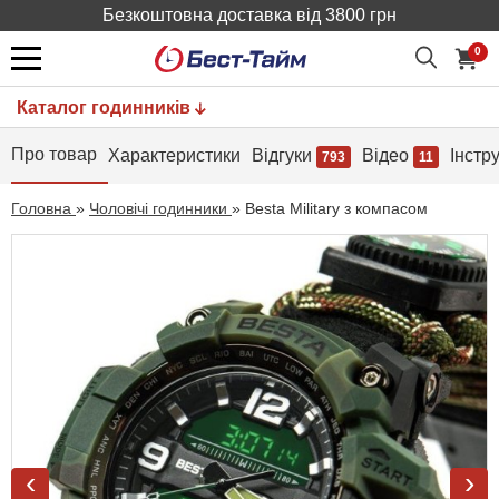
Безкоштовна доставка від 3800 грн
0
Каталог годинників
Про товар
Характеристики
Відгуки
Відео
Інстр
793
11
Головна
»
Чоловічі годинники
»
Besta Military з компасом
‹
›