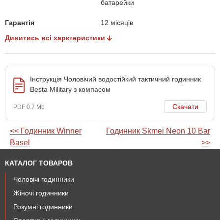
батарейки
Гарантія
12 місяців
Дивитись всі харктеристики
Інструкція Чоловічий водостійкий тактичний годинник
Besta Military з компасом
Скачати
PDF 0.7 Mb
<< Годинник Winner
Годинник Skmei Neon 10 Bar
Basel
>>
КАТАЛОГ ТОВАРОВ
Чоловічі годинники
Жіночі годинники
Розумні годинники