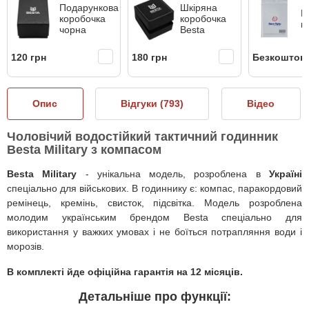
Подарункова
Шкіряна
Б
коробочка
коробочка
к
чорна
Besta
120 грн
180 грн
Безкоштов
Опис
Відгуки (
793
)
Відео
Чоловічий водостійкий тактичний годинник
Besta Military з компасом
Besta Military
- унікальна модель, розроблена в
Україні
спеціально для військових. В годиннику є: компас, паракордовий
ремінець, кремінь, свисток, підсвітк
а
. Модель розроблена
молодим українським брендом Besta спеціально для
використання у важких умовах і не боїться потрапляння води і
морозів.
В комплекті йде офіційна гарантія на 12 місяців.
Детальніше про функції: