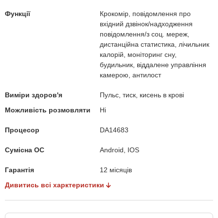
Функції
Крокомір, повідомлення про
вхідний дзвінок/надходження
повідомлення/з соц. мереж,
дистанційна статистика, лічильник
калорій, моніторинг сну,
будильник, віддалене управління
камерою, антилост
Виміри здоров'я
Пульс, тиск, кисень в крові
Можливість розмовляти
Ні
Процесор
DA14683
Сумісна ОС
Android, IOS
Гарантія
12 місяців
Дивитись всі харктеристики