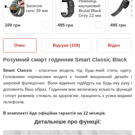
Ремінець
Р
Захисне
каучуковий
м
скло 39 мм
Brutal Black
C
Grey 22 мм
B
100 грн
495 грн
495 грн
Опис
Відгуки (
159
)
Відео
Розумний смарт годинник Smart Classic Black
Smart Classic
- класична модель під будь-який стиль одягу.
Головними перевагами моделі є тонкий вишуканий дизайн і
широкий функціонал. Вони відмінно підійдуть на будь-яку руку і
доповнять Ваш образ. Годинник має величезну кількість функцій
і спорт режимів, стежать за здоров'ям, працюють з усіма видами
телефонів.
В комплекті йде офіційна гарантія на 12 місяців.
Детальніше про функції: