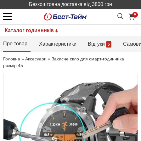
Безкоштовна доставка від 3800 грн
0
Каталог годинників
Про товар
Характеристики
Відгуки
Самови
5
Головна
»
Аксесуари
»
Захисне скло для смарт-годинника
розмір 45