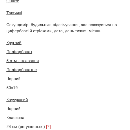
Quartz
Тактичні
Секундомір, будильник, підсвічування, час показується на
циферблаті й стрілками, дата, день тижня, місяць
Круглий
Полікарбонат
5 атм - плавання
Полікарбонатне
Чорний
50х19
Каучуковий
Чорний
Класична
24 см (регулюється)
[?]