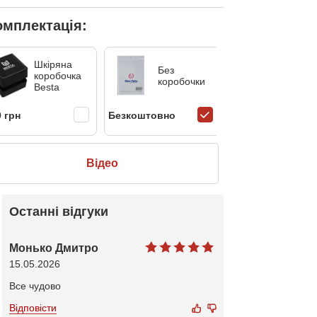
омплектація:
Шкіряна
Без
коробочка
коробочки
Besta
 грн
Безкоштовно
Відео
Останні відгуки
Монько Дмитро
15.05.2026
Все чудово
Відповісти