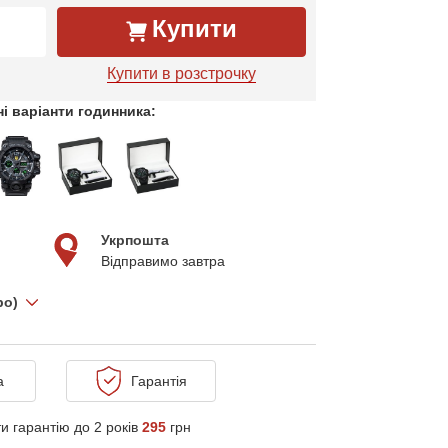
Купити
Купити в розстрочку
і варіанти годинника:
Укрпошта
Відправимо завтра
про)
а
Гарантія
и гарантію до 2 років
295
грн