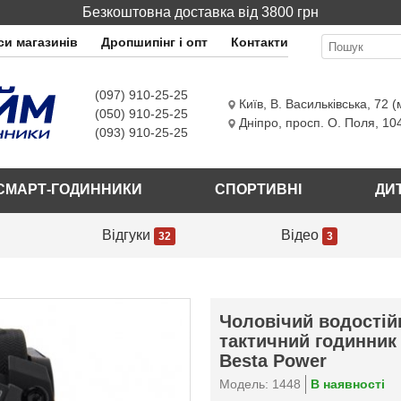
Безкоштовна доставка від 3800 грн
и магазинів
Дропшипінг і опт
Контакти
(097) 910-25-25
Київ
,
В. Васильківська, 72 (
(050) 910-25-25
Дніпро
,
просп. О. Поля, 10
(093) 910-25-25
СМАРТ-ГОДИННИКИ
СПОРТИВНІ
ДИ
Відгуки
Відео
32
3
Чоловічий водостій
тактичний годинник
Besta Power
Модель: 1448
В наявності