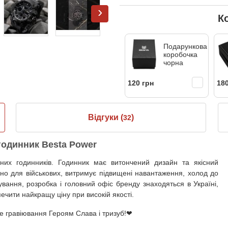
›
К
Подарункова
коробочка
чорна
120 грн
180
Відгуки (
)
32
годинник Besta Power
их годинників. Годинник має витончений дизайн та якісний
но для військових, витримує підвищені навантаження, холод до
ування, розробка і головний офіс бренду знаходяться в Україні,
печити найкращу ціну при високій якості.
е гравіювання Героям Слава і тризуб!
❤