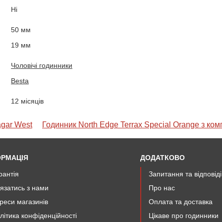
Ні
50 мм
19 мм
Чоловічі годинники
Besta
12 місяців
gar West
Годинник North Edge Terrax Special Orange з ком
ОРМАЦІЯ
ДОДАТКОВО
рантія
Запитання та відповід
'язатись з нами
Про нас
реси магазинів
Оплата та доставка
літика конфіденційності
Цікаве про годинники