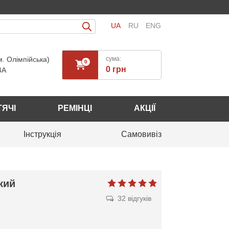
UA
RU
ENG
м. Олімпійська)
сума:
0
0 грн
4А
ТЯЧІ
РЕМІНЦІ
АКЦІЇ
Інструкція
Самовивіз
кий
32 відгуків