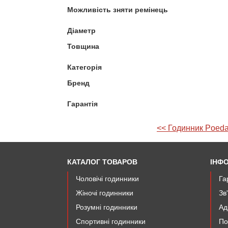
Можливість зняти ремінець
Діаметр
Товщина
Категорія
Бренд
Гарантія
<< Годинник Poeda
КАТАЛОГ ТОВАРОВ
ІНФ
Чоловічі годинники
Га
Жіночі годинники
Зв
Розумні годинники
Ад
Спортивні годинники
По