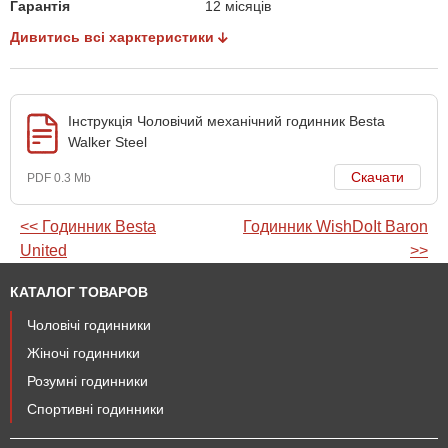
Гарантія
12 місяців
Дивитись всі харктеристики
Інструкція Чоловічий механічний годинник Besta
Walker Steel
Скачати
PDF 0.3 Mb
<< Годинник Besta
Годинник WishDoIt Baron
United
>>
КАТАЛОГ ТОВАРОВ
Чоловічі годинники
Жіночі годинники
Розумні годинники
Спортивні годинники