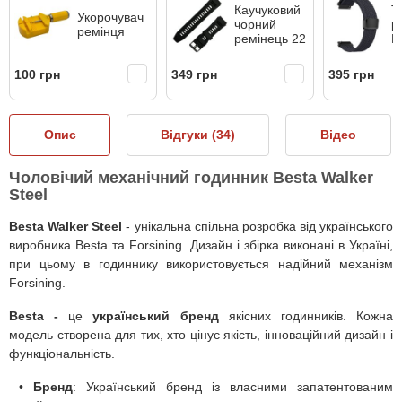
Каучуковий
Т
Укорочувач
чорний
р
ремінця
ремінець 22
F
100 грн
349 грн
395 грн
Опис
Відгуки (
34
)
Відео
Чоловічий механічний годинник Besta Walker
Steel
Besta Walker Steel
- унікальна спільна розробка від українського
виробника Besta та Forsining. Дизайн і збірка виконані в Україні,
при цьому в годиннику використовується надійний механізм
Forsining.
Besta -
це
український бренд
якісних годинників. Кожна
модель створена для тих, хто цінує якість, інноваційний дизайн і
функціональність.
•
Бренд
: Український бренд із власними запатентованим