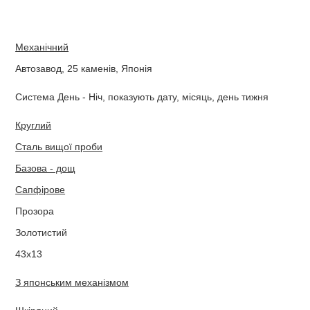
Механічний
Автозавод, 25 каменів, Японія
Система День - Ніч, показують дату, місяць, день тижня
Круглий
Сталь вищої проби
Базова - дощ
Сапфірове
Прозора
Золотистий
43х13
З японським механізмом