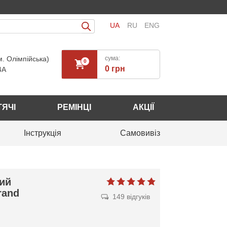
UA
RU
ENG
м. Олімпійська)
сума:
0
0 грн
4А
ТЯЧІ
РЕМІНЦІ
АКЦІЇ
Інструкція
Самовивіз
ий
rand
149 відгуків