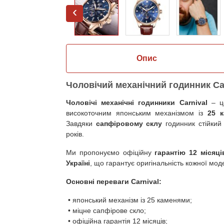
‹
Опис
Чоловічий механічний годинник Ca
Чоловічі механічні годинники Carnival
– це
високоточним японським механізмом із
25 
Завдяки
сапфіровому склу
годинник стійкий
років.
Ми пропонуємо офіційну
гарантію 12 місяц
Україні
, що гарантує оригінальність кожної моде
Основні переваги Carnival:
• японський механізм із 25 каменями;
• міцне сапфірове скло;
• офіційна гарантія 12 місяців;