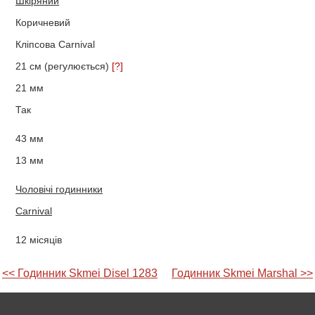
Шкіряний
Коричневий
Кліпсова Carnival
21 см (регулюється)
[?]
21 мм
Так
43 мм
13 мм
Чоловічі годинники
Carnival
12 місяців
<< Годинник Skmei Disel 1283
Годинник Skmei Marshal >>