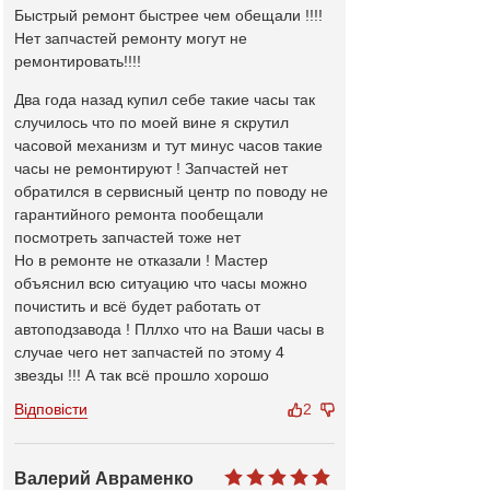
Быстрый ремонт быстрее чем обещали !!!!
Нет запчастей ремонту могут не
ремонтировать!!!!
Два года назад купил себе такие часы так
случилось что по моей вине я скрутил
часовой механизм и тут минус часов такие
часы не ремонтируют ! Запчастей нет
обратился в сервисный центр по поводу не
гарантийного ремонта пообещали
посмотреть запчастей тоже нет
Но в ремонте не отказали ! Мастер
объяснил всю ситуацию что часы можно
почистить и всё будет работать от
автоподзавода ! Пллхо что на Ваши часы в
случае чего нет запчастей по этому 4
звезды !!! А так всё прошло хорошо
Відповісти
2
Валерий Авраменко