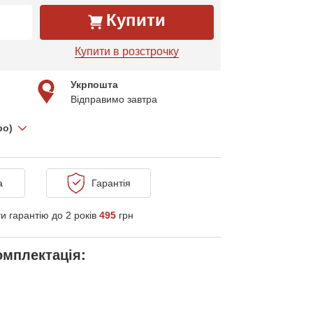
Купити
Купити в розстрочку
Укрпошта
Відправимо завтра
про)
а
Гарантія
и гарантію до 2 років
495
грн
омплектація: