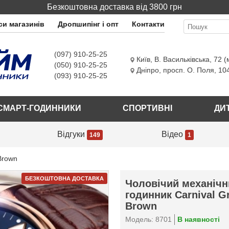
Безкоштовна доставка від 3800 грн
и магазинів
Дропшипінг і опт
Контакти
(097) 910-25-25
Київ
,
В. Васильківська, 72 (
(050) 910-25-25
Дніпро
,
просп. О. Поля, 10
(093) 910-25-25
СМАРТ-ГОДИННИКИ
СПОРТИВНІ
ДИ
Відгуки
Відео
149
1
Brown
БЕЗКОШТОВНА ДОСТАВКА
Чоловічий механічн
годинник Carnival G
Brown
Модель: 8701
В наявності