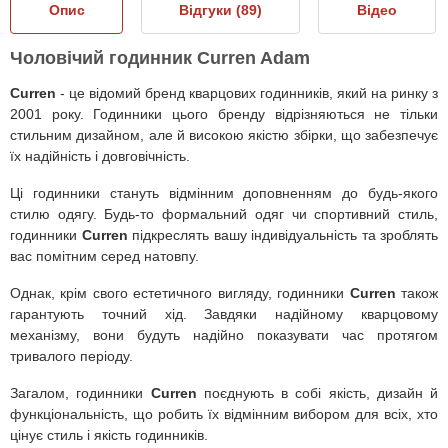
Опис
Відгуки (
89
)
Відео
Чоловічий годинник Curren Adam
Curren
- це відомий бренд кварцових годинників, який на ринку з
2001 року. Годинники цього бренду відрізняються не тільки
стильним дизайном, але й високою якістю збірки, що забезпечує
їх надійність і довговічність.
Ці годинники стануть відмінним доповненням до будь-якого
стилю одягу. Будь-то формальний одяг чи спортивний стиль,
годинники
Curren
підкреслять вашу індивідуальність та зроблять
вас помітним серед натовпу.
Однак, крім свого естетичного вигляду, годинники
Curren
також
гарантують точний хід. Завдяки надійному кварцовому
механізму, вони будуть надійно показувати час протягом
тривалого періоду.
Загалом, годинники
Curren
поєднують в собі якість, дизайн й
функціональність, що робить їх відмінним вибором для всіх, хто
цінує стиль і якість годинників.