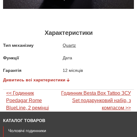
Характеристики
Тип механізму
Quartz
Функції
Дата
Гарантія
12 місяців
Дивитись всі харктеристики
<< Годинник
Годинник Besta Box Tattoo ЗСУ
Poedagar Rome
Set подарунковий набір, з
BlueLine, 2 ремінці
компасом >>
КАТАЛОГ ТОВАРОВ
Чоловічі годинники