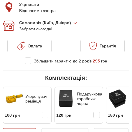
Укрпошта
Відправимо завтра
Самовивіз (Київ, Дніпро)
Забрати сьогодні
Оплата
Гарантія
Збільшити гарантію до 2 років
295
грн
Комплектація:
Подарункова
Ш
Укорочувач
коробочка
к
ремінця
чорна
B
100 грн
120 грн
180 грн