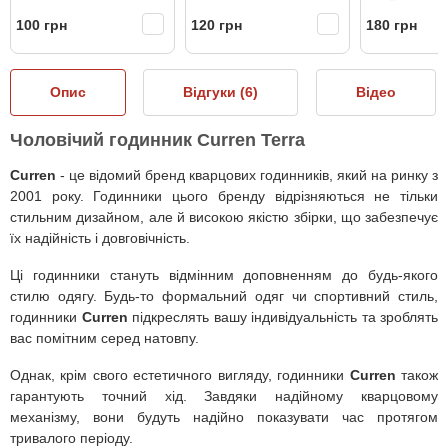
100 грн
120 грн
180 грн
Опис
Відгуки (
6
)
Відео
Чоловічий годинник Curren Terra
Curren
- це відомий бренд кварцових годинників, який на ринку з
2001 року. Годинники цього бренду відрізняються не тільки
стильним дизайном, але й високою якістю збірки, що забезпечує
їх надійність і довговічність.
Ці годинники стануть відмінним доповненням до будь-якого
стилю одягу. Будь-то формальний одяг чи спортивний стиль,
годинники
Curren
підкреслять вашу індивідуальність та зроблять
вас помітним серед натовпу.
Однак, крім свого естетичного вигляду, годинники
Curren
також
гарантують точний хід. Завдяки надійному кварцовому
механізму, вони будуть надійно показувати час протягом
тривалого періоду.