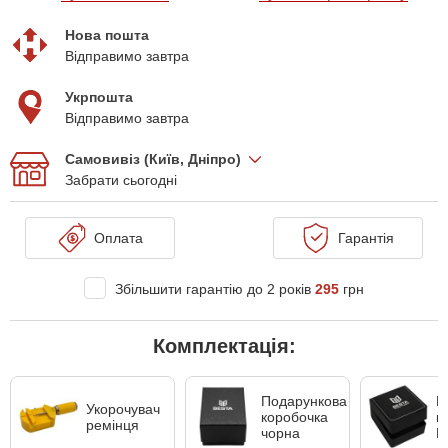
Нова пошта
Відправимо завтра
Укрпошта
Відправимо завтра
Самовивіз (Київ, Дніпро)
Забрати сьогодні
Оплата
Гарантія
Збільшити гарантію до 2 років
295
грн
Комплектація:
Подарункова
Ш
Укорочувач
коробочка
к
ремінця
чорна
B