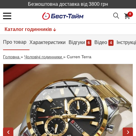
Безкоштовна доставка від 3800 грн
0
Каталог годинників
Про товар
Характеристики
Відгуки
Відео
Інструкц
6
4
Головна
»
Чоловічі годинники
»
Curren Terra
‹
›