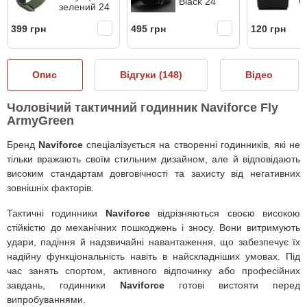
Black 24
ч
зелений 24
399 грн
495 грн
120 грн
Опис
Відгуки (
148
)
Відео
Чоловічий тактичний годинник Naviforce Fly
ArmyGreen
Бренд
Naviforce
спеціалізується на створенні годинників, які не
тільки вражають своїм стильним дизайном, але й відповідають
високим стандартам довговічності та захисту від негативних
зовнішніх факторів.
Тактичні годинники
Naviforce
відрізняються своєю високою
стійкістю до механічних пошкоджень і зносу. Вони витримують
удари, падіння й надзвичайні навантаження, що забезпечує їх
надійну функціональність навіть в найскладніших умовах. Під
час занять спортом, активного відпочинку або професійних
завдань, годинники
Naviforce
готові вистояти перед
випробуваннями.