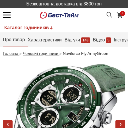
Безкоштовна доставка від 3800 грн
0
Каталог годинників
Про товар
Характеристики
Відгуки
Відео
Інстру
148
5
Головна
»
Чоловічі годинники
»
Naviforce Fly ArmyGreen
‹
›