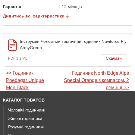
Гарантія
12 місяців
Дивитись всі харктеристики
Інструкція Чоловічий тактичний годинник Naviforce Fly
ArmyGreen
Скачати
PDF 3.1 Mb
<< Годинник
Годинник North Edge Alps
Poedagar Unique
Special Orange з компасом, 2
Men Black
ремінці >>
КАТАЛОГ ТОВАРОВ
Чоловічі годинники
Жіночі годинники
Розумні годинники