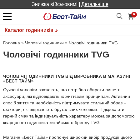
Знижка військовим!
Детальніше
0
Каталог годинників
Головна
»
Чоловічі годинники
»
Чоловічі годинники TVG
Чоловічі годинники TVG
ЧОЛОВІЧІ ГОДИННИКИ TVG ВІД ВИРОБНИКА В МАГАЗИНІ
«БЕСТ ТАЙМ»
Сучасні чоловіки вважають, що потрібно обирати лише ті
аксесуари, які відповідають їх життєвим принципам. Активний
спосіб життя та необхідність підтримувати стильний образ –
фактори, які відрізняють брутальних чоловіків. Підкреслити
гарний смак та індивідуальність характеру можна за допомогою
кварцового годинника китайського бренду TVG.
Магазин «Бест Тайм» пропонує широкий вибір продукції цього