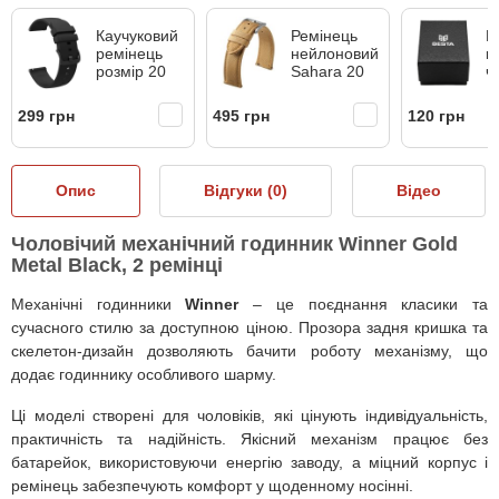
Каучуковий
Ремінець
П
ремінець
нейлоновий
к
розмір 20
Sahara 20
ч
299 грн
495 грн
120 грн
Опис
Відгуки (
0
)
Відео
Чоловічий механічний годинник Winner Gold
Metal Black, 2 ремінці
Механічні годинники
Winner
– це поєднання класики та
сучасного стилю за доступною ціною. Прозора задня кришка та
скелетон-дизайн дозволяють бачити роботу механізму, що
додає годиннику особливого шарму.
Ці моделі створені для чоловіків, які цінують індивідуальність,
практичність та надійність. Якісний механізм працює без
батарейок, використовуючи енергію заводу, а міцний корпус і
ремінець забезпечують комфорт у щоденному носінні.