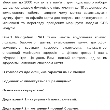
зберігати до 2000 контактів в пам'яті, для подальшого набору.
Ще однією цікавою функцією є підключення до ПК за допомогою
комплектного кабелю, завдяки чому можна завантажувати
музику, фото, та офлайн карти для подальшого орієнтування на
місцевості та перегляду пройдених маршрутів завдяки GPS
модулю.
Smart Navigation PRO
також мають вбудований компас,
ліхтарик, барометр, датчик вимірювання шуму, диктофон,
можливість керувати камерою смартфона, калькулятор,
оновлений моніторинг здоров'я та фітнес трекер і навіть
вбудовані ігри. Це дасть Вам повний контроль над вашим
здоров'ям і активним способом життя.
В комплекті йде офіційна гарантія на 12 місяців
.
Годинник комплектується 2 ремінцями:
Основний - каучуковий;
Додатковий 1 - каучуковий помаранчевий.
Додатковий 2 - металевий чорний браслет.