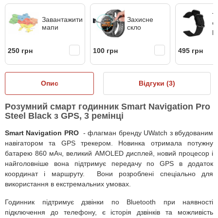
Т
Завантажити
Захисне
ч
мапи
скло
р
250 грн
100 грн
495 грн
Опис
Відгуки (
3
)
Розумний смарт годинник Smart Navigation Pro
Steel Black з GPS, 3 ремінці
Smart Navigation PRO
- флагман бренду UWatch з вбудованим
навігатором та GPS трекером. Новинка отримала потужну
батарею 860 мАч, великий AMOLED дисплей, новий процесор і
найголовніше вона підтримує передачу по GPS в додаток
координат і маршруту. Вони розроблені спеціально для
використання в екстремальних умовах.
Годинник підтримує дзвінки по Bluetooth при наявності
підключення до телефону, є історія дзвінків та можливість