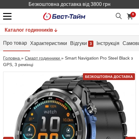
Безкоштовна доставка від 3800 грн
0
Каталог годинників
Про товар
Характеристики
Відгуки
Інструкція
Самови
3
Головна
»
Смарт годинники
»
Smart Navigation Pro Steel Black з
GPS, 3 ремінці
БЕЗКОШТОВНА ДОСТАВКА