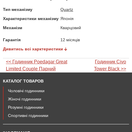
Тип механізму
Quartz
Характеристики механізму
Японія
Механізм
Кварцовий
Гарантія
12 місяців
Дивитись всі харктеристики
<< Годинник Poedagar Great
Годинник Civo
Limited Couple Парний
Tower Black >>
КАТАЛОГ ТОВАРОВ
Чоловічі годинники
Жіночі годинники
Розумні годинники
Спортивні годинники