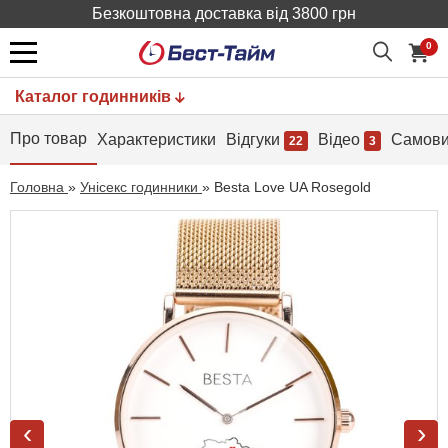
Безкоштовна доставка від 3800 грн
0
Каталог годинників
Про товар
Характеристики
Відгуки
Відео
Самови
22
3
Головна
»
Унісекс годинники
»
Besta Love UA Rosegold
‹
›