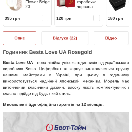
Flower Beige
коробочка
к
20
червона
B
395 грн
120 грн
180 грн
Опис
Відгуки (
22
)
Відео
Годинник Besta Love UA Rosegold
Besta Love UA
- нова лінійка унісекс годинників від українського
виробника Besta. Циферблат та корпус виготовляється вручну
нашими майстрами в Україні, при цьому в годиннику
використовується надійний японський механізм. Модель має
витончений класичний дизайн, високу якість комплектуючих і
класно підійде під будь-який стиль.
В комплекті йде офіційна гарантія на 12 місяців.