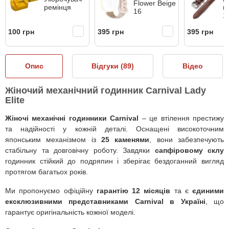
Flower Beige
ремінця
к
16
1
100 грн
395 грн
395 грн
Опис
Відгуки (
89
)
Відео
Жіночий механічний годинник Carnival Lady
Elite
Жіночі механічні годинники Carnival
– це втілення престижу
та надійності у кожній деталі. Оснащені високоточним
японським механізмом із
25 каменями
, вони забезпечують
стабільну та довговічну роботу. Завдяки
сапфіровому склу
годинник стійкий до подряпин і зберігає бездоганний вигляд
протягом багатьох років.
Ми пропонуємо офіційну
гарантію 12 місяців
та є
єдиними
ексклюзивними представниками Carnival в Україні
, що
гарантує оригінальність кожної моделі.