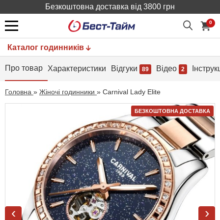
Безкоштовна доставка від 3800 грн
0
Каталог годинників
Про товар
Характеристики
Відгуки
Відео
Інструк
89
2
Головна
»
Жіночі годинники
»
Carnival Lady Elite
БЕЗКОШТОВНА ДОСТАВКА
‹
›