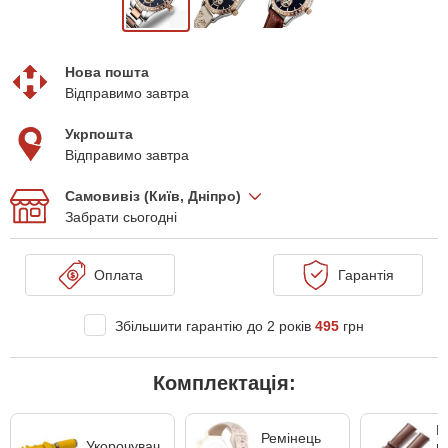
Нова пошта
Відправимо завтра
Укрпошта
Відправимо завтра
Самовивіз (Київ, Дніпро)
Забрати сьогодні
Оплата
Гарантія
Збільшити гарантію до 2 років
495
грн
Комплектація:
Р
Ремінець
Укорочувач
ш