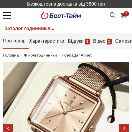
Безкоштовна доставка від 3800 грн
0
Каталог годинників
Про товар
Характеристики
Відгуки
Відео
Самови
9
1
Головна
»
Жіночі годинники
»
Poedagar Annet
‹
›