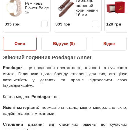
Ремінець
Ремінець
П
шкіряний
Flower Beige
к
коричневий
16
ч
16 мм
395 грн
395 грн
120 грн
Опис
Відгуки (
9
)
Відео
Жіночий годинник Poedagar Annet
Poedagar
-
це поєднання елегантності, точності та сучасного
стилю. Годинники цього бренду створені для тих, хто цінує
витонченість у деталях та прагне підкреслити свою
індивідуальність.
Кожна модель
Poedagar
- це:
Якісні матеріали:
нержавіюча сталь, міцне мінеральне скло,
надійні кварцові механізми.
Стильний дизайн:
від класичних рішень до сучасних