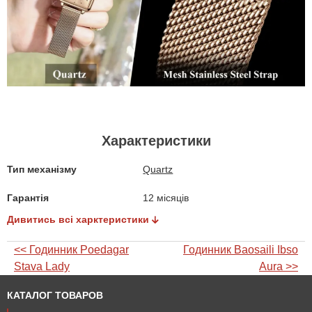
Характеристики
Тип механізму
Quartz
Гарантія
12 місяців
Дивитись всі харктеристики
<< Годинник Poedagar
Годинник Baosaili Ibso
Stava Lady
Aura >>
КАТАЛОГ ТОВАРОВ