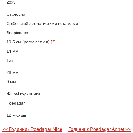
28х9
Сталевий
Сріблястий з золотистими вставками
Дворівнева
19,5 см (регулюється)
[?]
14 мм
Так
28 мм
9 мм
Жіночі годинники
Poedagar
12 місяців
<< Годинник Poedagar Nice
Годинник Poedagar Annet >>