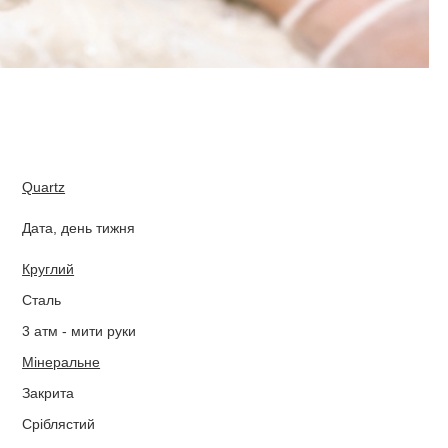
Quartz
Дата, день тижня
Круглий
Сталь
3 атм - мити руки
Мінеральне
Закрита
Сріблястий