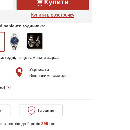
Купити
Купити в розстрочку
і варіанти годинника:
ьогодні,
якщо замовите
зараз
Укрпошта
Відправимо сьогодні
про)
а
Гарантія
и гарантію до 2 років
295
грн