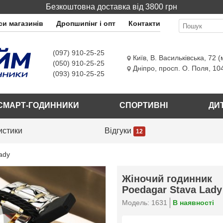
Безкоштовна доставка від 3800 грн
и магазинів
Дропшипінг і опт
Контакти
(097) 910-25-25
Київ
,
В. Васильківська, 72 (
(050) 910-25-25
Дніпро
,
просп. О. Поля, 10
(093) 910-25-25
СМАРТ-ГОДИННИКИ
СПОРТИВНІ
ДИ
истики
Відгуки
12
ady
Жіночий годинник
Poedagar Stava Lady
Модель: 1631
В наявності