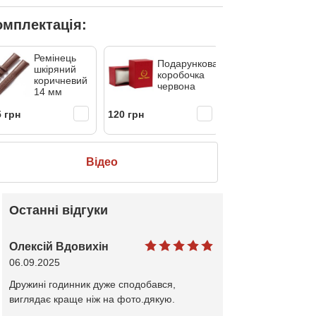
омплектація:
Ремінець
Подарункова
Шкірян
шкіряний
коробочка
коробо
коричневий
червона
Besta
14 мм
 грн
120 грн
180 грн
Відео
Останні відгуки
Олексій Вдовихін
06.09.2025
Дружині годинник дуже сподобався,
виглядає краще ніж на фото.дякую.