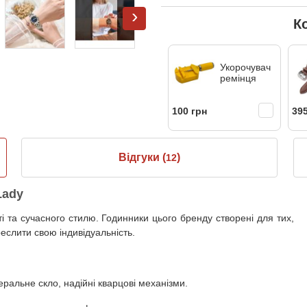
›
К
Укорочувач
ремінця
100 грн
395
Відгуки (
)
12
Lady
і та сучасного стилю. Годинники цього бренду створені для тих,
реслити свою індивідуальність.
ральне скло, надійні кварцові механізми.