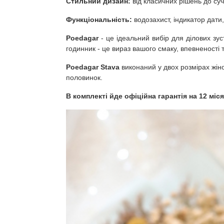
Стильний дизайн:
від класичних рішень до су
Функціональність:
водозахист, індикатор дати, 
Poedagar
- це ідеальний вибір для ділових зу
годинник - це вираз вашого смаку, впевненості 
Poedagar Stava
виконаний у двох розмірах жіно
половинок.
В комплекті йде офіційна гарантія на 12 міся