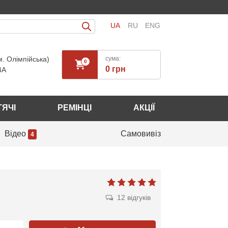
UA
RU
ENG
м. Олімпійська)
сума:
0
0 грн
4А
ТЯЧІ
РЕМІНЦІ
АКЦІЇ
Відео
Самовивіз
4
12 відгуків