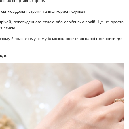
часних спортивних форм.
світловідбивні стрілки та інші корисні функції.
стрічей, повсякденного стилю або особливих подій. Це не просто
та стилю.
чому й чоловічому, тому їх можна носити як парні годинники для
ців.