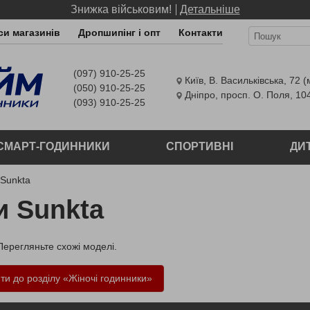
Знижка військовим!
Детальніше
и магазинів
Дропшипінг і опт
Контакти
(097) 910-25-25
Київ
,
В. Васильківська, 72 (
(050) 910-25-25
Дніпро
,
просп. О. Поля, 10
(093) 910-25-25
СМАРТ-ГОДИННИКИ
СПОРТИВНІ
ДИ
 Sunkta
и Sunkta
 Перегляньте схожі моделі.
ти до розділу «Жіночі годинники»