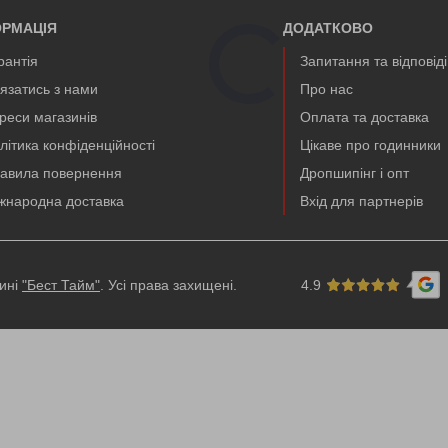
ОРМАЦІЯ
ДОДАТКОВО
рантія
Запитання та відповід
'язатись з нами
Про нас
реси магазинів
Оплата та доставка
літика конфіденційності
Цікаве про годинники
авила повернення
Дропшипінг і опт
жнародна доставка
Вхід для партнерів
зині
"Бест Тайм"
. Усі права захищені.
4.9