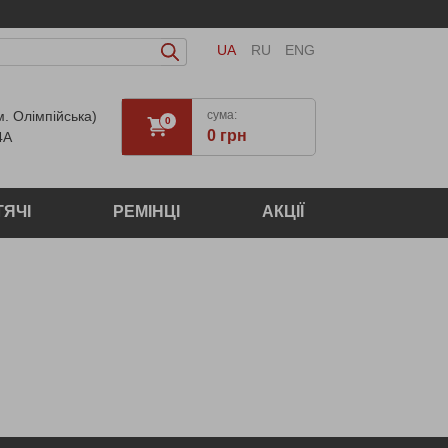
UA
RU
ENG
м. Олімпійська)
сума:
0
0 грн
4А
ТЯЧІ
РЕМІНЦІ
АКЦІЇ