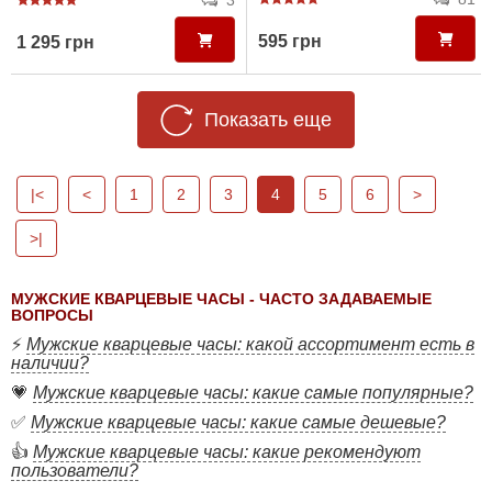
3
595 грн
1 295 грн
Показать еще
|<
<
1
2
3
4
5
6
>
>|
МУЖСКИЕ КВАРЦЕВЫЕ ЧАСЫ - ЧАСТО ЗАДАВАЕМЫЕ
ВОПРОСЫ
⚡
Мужские кварцевые часы: какой ассортимент есть в
наличии?
💗
Мужские кварцевые часы: какие самые популярные?
✅
Мужские кварцевые часы: какие самые дешевые?
👍
Мужские кварцевые часы: какие рекомендуют
пользователи?