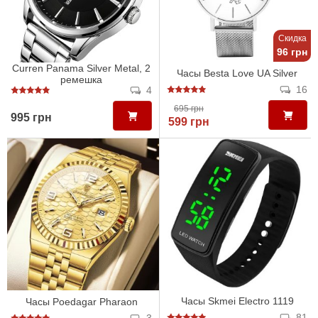
Скидка
96 грн
Curren Panama Silver Metal, 2
Часы Besta Love UA Silver
ремешка
16
4
695 грн
995 грн
599 грн
Часы Skmei Electro 1119
Часы Poedagar Pharaon
81