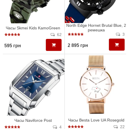
North Edge Hornet Brutal Blue, 2
Часы Skmei Kids KamoGreen
ремешка
3
62
2 895 грн
595 грн
Часы Besta Love UA Rosegold
Часы Naviforce Post
22
4