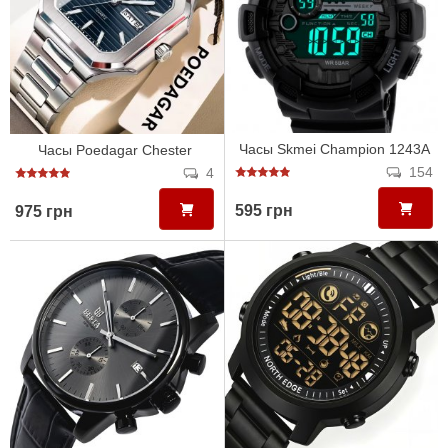
Часы Skmei Champion 1243A
Часы Poedagar Chester
154
4
595 грн
975 грн