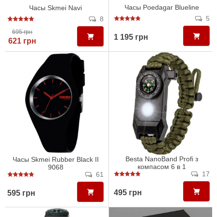
Часы Poedagar Blueline
Часы Skmei Navi
5
8
695 грн
1 195 грн
621 грн
Besta NanoBand Profi з
Часы Skmei Rubber Black II
компасом 6 в 1
9068
17
61
495 грн
595 грн